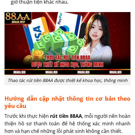
giờ thuận tiện khác nhau.
Thao tác rút tiền 88AA được thiết kế khoa học, thông minh
Hướng dẫn cập nhật thông tin cơ bản theo
yêu cầu
Trước khi thực hiện
rút tiền 88AA
, mỗi người nên hoàn
thiện hồ sơ thanh toán để hệ thống xác minh nhanh
hơn và hạn chế những lỗi phát sinh không cần thiết.