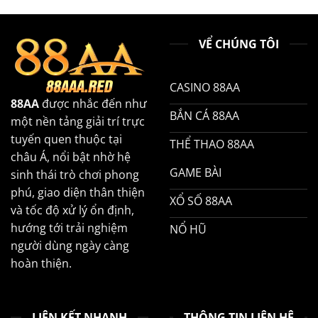
VỂ CHÚNG TÔI
CASINO 88AA
88AA
được nhắc đến như
BẮN CÁ 88AA
một nền tảng giải trí trực
tuyến quen thuộc tại
THỂ THAO 88AA
châu Á, nổi bật nhờ hệ
GAME BÀI
sinh thái trò chơi phong
phú, giao diện thân thiện
XỔ SỐ 88AA
và tốc độ xử lý ổn định,
hướng tới trải nghiệm
NỔ HŨ
người dùng ngày càng
hoàn thiện.
LIÊN KẾT NHANH
THÔNG TIN LIÊN HỆ