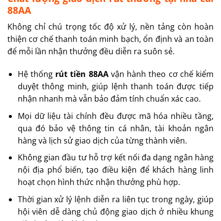
88AA
Không chỉ chú trọng tốc độ xử lý, nền tảng còn hoàn
thiện cơ chế thanh toán minh bạch, ổn định và an toàn
để mỗi lần nhận thưởng đều diễn ra suôn sẻ.
Hệ thống
rút tiền 88AA
vận hành theo cơ chế kiểm
duyệt thông minh, giúp lệnh thanh toán được tiếp
nhận nhanh mà vẫn bảo đảm tính chuẩn xác cao.
Mọi dữ liệu tài chính đều được mã hóa nhiều tầng,
qua đó bảo vệ thông tin cá nhân, tài khoản ngân
hàng và lịch sử giao dịch của từng thành viên.
Không gian đầu tư hỗ trợ kết nối đa dạng ngân hàng
nội địa phổ biến, tạo điều kiện để khách hàng linh
hoạt chọn hình thức nhận thưởng phù hợp.
Thời gian xử lý lệnh diễn ra liên tục trong ngày, giúp
hội viên dễ dàng chủ động giao dịch ở nhiều khung