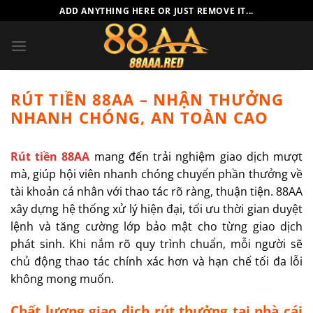
Chuyển
ADD ANYTHING HERE OR JUST REMOVE IT...
đến
nội
dung
RÚT TIỀN 88AA – NHẬN THƯỞNG
NHANH CHÓNG, AN TOÀN CAO
Rút tiền 88AA
mang đến trải nghiệm giao dịch mượt
mà, giúp hội viên nhanh chóng chuyển phần thưởng về
tài khoản cá nhân với thao tác rõ ràng, thuận tiện. 88AA
xây dựng hệ thống xử lý hiện đại, tối ưu thời gian duyệt
lệnh và tăng cường lớp bảo mật cho từng giao dịch
phát sinh. Khi nắm rõ quy trình chuẩn, mỗi người sẽ
chủ động thao tác chính xác hơn và hạn chế tối đa lỗi
không mong muốn.
Chất lượng giao dịch rút thưởng tại nhà cái