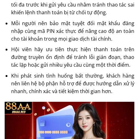
tối đa trước khi gửi yêu cầu nhằm tránh thao tác sai
khiến lệnh thanh toán bị từ chối tự động.
Mỗi người nên bảo mật tuyệt đối mật khẩu đăng
nhập cùng mã PIN xác thực để nâng cao độ an toàn
cho tài khoản trong mọi giao dịch tài chính.
Hội viên hãy ưu tiên thực hiện thanh toán trên
đường truyền ổn định để tránh lỗi gián đoạn, thao
tác lặp hoặc gửi nhiều yêu cầu cùng một thời điểm.
Khi phát sinh tình huống bất thường, khách hàng
nên liên hệ bộ phận hỗ trợ để được hướng dẫn xử lý
nhanh, chính xác và tiết kiệm thời gian hơn.