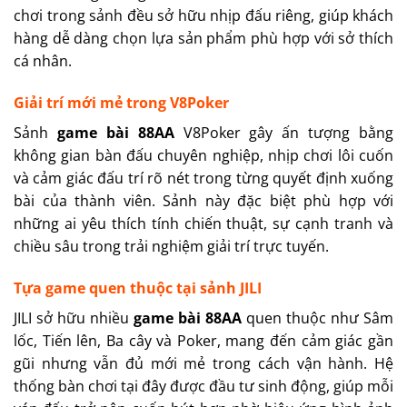
chơi trong sảnh đều sở hữu nhịp đấu riêng, giúp khách
hàng dễ dàng chọn lựa sản phẩm phù hợp với sở thích
cá nhân.
Giải trí mới mẻ trong V8Poker
Sảnh
game bài 88AA
V8Poker gây ấn tượng bằng
không gian bàn đấu chuyên nghiệp, nhịp chơi lôi cuốn
và cảm giác đấu trí rõ nét trong từng quyết định xuống
bài của thành viên. Sảnh này đặc biệt phù hợp với
những ai yêu thích tính chiến thuật, sự cạnh tranh và
chiều sâu trong trải nghiệm giải trí trực tuyến.
Tựa game quen thuộc tại sảnh JILI
JILI sở hữu nhiều
game bài 88AA
quen thuộc như Sâm
lốc, Tiến lên, Ba cây và Poker, mang đến cảm giác gần
gũi nhưng vẫn đủ mới mẻ trong cách vận hành. Hệ
thống bàn chơi tại đây được đầu tư sinh động, giúp mỗi