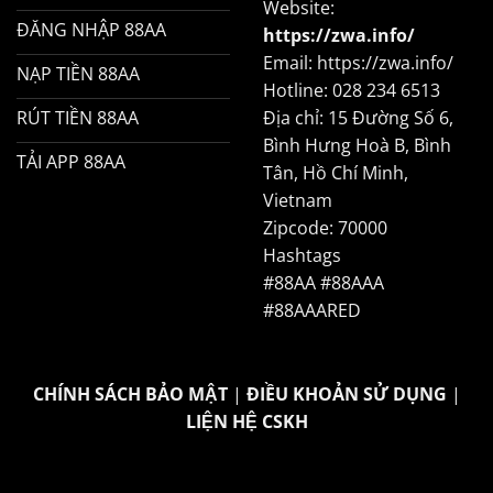
Website:
ĐĂNG NHẬP 88AA
https://zwa.info/
Email: https://zwa.info/
NẠP TIỀN 88AA
Hotline: 028 234 6513
RÚT TIỀN 88AA
Địa chỉ: 15 Đường Số 6,
Bình Hưng Hoà B, Bình
TẢI APP 88AA
Tân, Hồ Chí Minh,
Vietnam
Zipcode: 70000
Hashtags
#88AA #88AAA
#88AAARED
CHÍNH SÁCH BẢO MẬT
|
ĐIỀU KHOẢN SỬ DỤNG
|
LIỆN HỆ CSKH