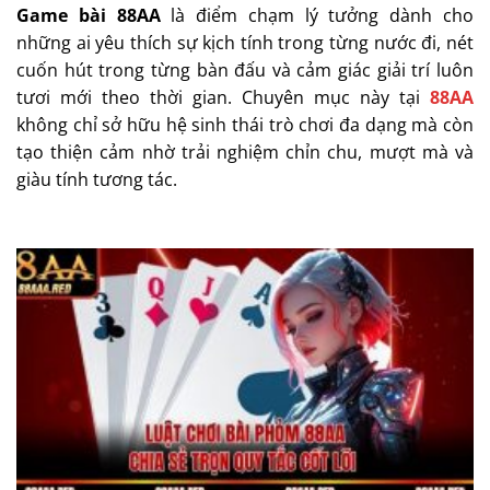
Game bài 88AA
là điểm chạm lý tưởng dành cho
những ai yêu thích sự kịch tính trong từng nước đi, nét
cuốn hút trong từng bàn đấu và cảm giác giải trí luôn
tươi mới theo thời gian. Chuyên mục này tại
88AA
không chỉ sở hữu hệ sinh thái trò chơi đa dạng mà còn
tạo thiện cảm nhờ trải nghiệm chỉn chu, mượt mà và
giàu tính tương tác.