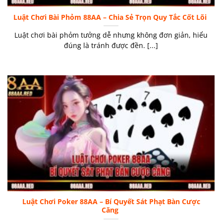
Luật Chơi Bài Phỏm 88AA – Chia Sẻ Trọn Quy Tắc Cốt Lõi
Luật chơi bài phỏm tưởng dễ nhưng không đơn giản, hiểu
đúng là tránh được đền. [...]
Luật Chơi Poker 88AA – Bí Quyết Sát Phạt Bàn Cược
Căng